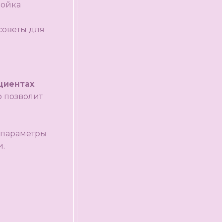
ройка
советы для
циентах
.
о позволит
е параметры
и.