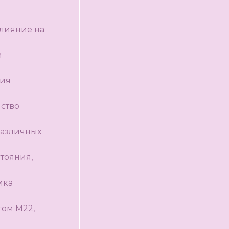
влияние на
и
вия
йство
различных
стояния,
ика
том M22,