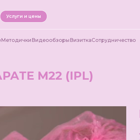
Услуги и цены
е
Методички
Видеообзоры
Визитка
Сотрудничество
АТЕ M22 (IPL)