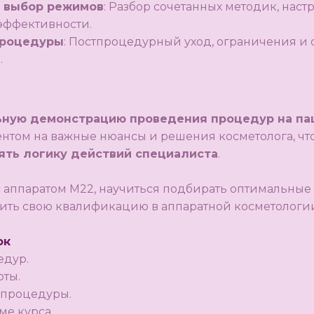
 выбор режимов
: Разбор сочетанных методик, наст
эффективности.
процедуры
: Постпроцедурный уход, ограничения и 
.
ьную демонстрацию проведения процедур на па
ентом на важные нюансы и решения косметолога, чт
ять логику действий специалиста
.
 с аппаратом M22, научиться подбирать оптимальны
ить свою квалификацию в аппаратной косметологи
ок
едур.
оты.
процедуры.
ме курса.