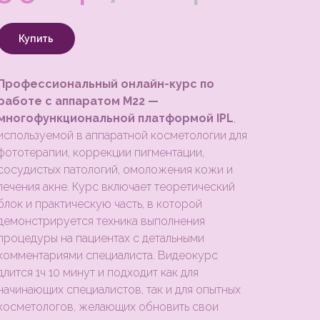
Купить
Профессиональный онлайн-курс по
работе с аппаратом M22 —
многофункциональной платформой IPL
,
используемой в аппаратной косметологии для
фототерапии, коррекции пигментации,
сосудистых патологий, омоложения кожи и
лечения акне. Курс включает теоретический
блок и практическую часть, в которой
демонстрируется техника выполнения
процедуры на пациентах с детальными
комментариями специалиста. Видеокурс
длится 1ч 10 минут и подходит как для
начинающих специалистов, так и для опытных
косметологов, желающих обновить свои