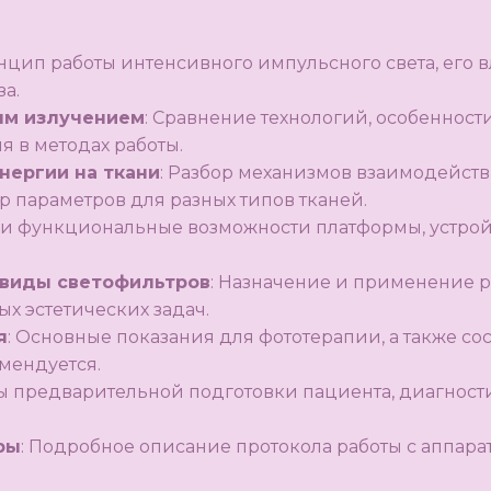
нцип работы интенсивного импульсного света, его 
а.
ым излучением
: Сравнение технологий, особенност
я в методах работы.
нергии на ткани
: Разбор механизмов взаимодейст
р параметров для разных типов тканей.
а и функциональные возможности платформы, устро
 виды светофильтров
: Назначение и применение 
х эстетических задач.
я
: Основные показания для фототерапии, а также со
мендуется.
пы предварительной подготовки пациента, диагност
ры
: Подробное описание протокола работы с аппара