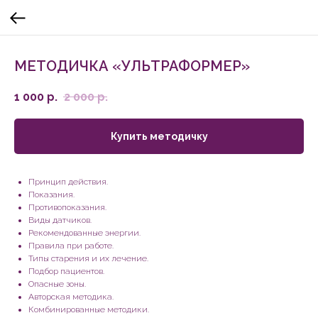
МЕТОДИЧКА «УЛЬТРАФОРМЕР»
1 000
р.
2 000
р.
Купить методичку
Принцип действия.
Показания.
Противопоказания.
Виды датчиков.
Рекомендованные энергии.
Правила при работе.
Типы старения и их лечение.
Подбор пациентов.
Опасные зоны.
Авторская методика.
Комбинированные методики.